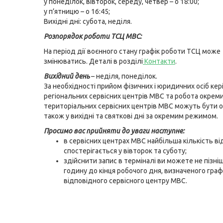
у понеділок, вівторок, середу, четвер – о 18:00;
у п’ятницю – о 16:45;
Вихідні дні: субота, неділя.
Розпорядок роботи ТСЦ МВС:
На період дії воєнного стану графік роботи ТСЦ може
змінюватись. Деталі в розділі
Контакти
.
Вихідний день
– неділя, понеділок.
За необхідності прийом фізичних і юридичних осіб ке
регіональних сервісних центрів МВС та робота окрем
територіальних сервісних центрів МВС можуть бути о
також у вихідні та святкові дні за окремим режимом.
Просимо вас прийняти до уваги наступне:
в сервісних центрах МВС найбільша кількість ві
спостерігається у вівторок та суботу;
здійснити запис в терміналі ви можете не пізніш
годину до кінця робочого дня, визначеного гра
відповідного сервісного центру МВС.