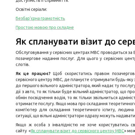
доступність її сприйняття.
Освітні серіали:
Безбар’єрна грамотність
Простою мовою про складне
Як спланувати візит до сер
Обслуговування у сервісних центрах МВС проводиться за Е
позачергове надання послуг. Для цього у сервісних цен
слотів.
Як це працює?
Щоб скористатись правом позачергов
сервісного центру МВС, де плануєте отримувати будь-яку 
до першого вільного адміністратора, який надає ту послугу
дії з авто, то як тільки буде вільний адміністратор, що пр
обмін посвідчення водія, то як тільки звільниться адмініс
отримаєте послугу. Якщо мова про складання теоретичного 
комп’ютер для складання теоретичного іспиту, людина 
ситуації, що вільні адміністратори одразу можуть надавати
Якщо ж особа з інвалідністю не хоче користуватись св
сайту «
Як спланувати візит до сервісного центру МВС
» мож