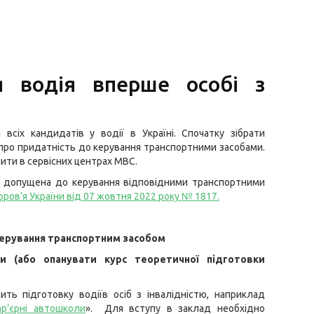
я водія вперше особі з
сіх кандидатів у водії в Україні. Спочатку зібрати
про придатність до керування транспортними засобами.
пити в сервісних центрах МВС.
ти допущена до керування відповідними транспортними
ров’я України від 07 жовтня 2022 року № 1817
.
керування транспортним засобом
и (або опанувати курс теоретичної підготовки
ить підготовку водіїв осіб з інвалідністю, наприклад
ар’єрні автошколи
». Для вступу в заклад необхідно