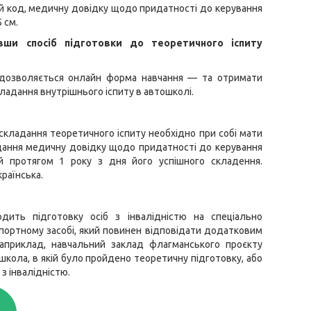
ий код, медичну довідку щодо придатності до керування
 см.
вши спосіб підготовки до теоретичного іспиту
— дозволяється онлайн форма навчання — та отримати
складання внутрішнього іспиту в автошколі.
складання теоретичного іспиту необхідно при собі мати
подання медичну довідку щодо придатності до керування
ий протягом 1 року з дня його успішного складення.
країнська.
одить підготовку осіб з інвалідністю на спеціально
портному засобі, який повинен відповідати додатковим
априклад, навчальний заклад флагманського проєкту
школа, в якій було пройдено теоретичну підготовку, або
 з інвалідністю.