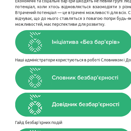
Економічні та соціальні бар’єри шкодять не певній групі л
потенціал, коли хтось відмовляється взаємодіяти з різн
Втрачений потенціал — це втрачені можливості для всіх. С
відчуває, що до нього ставляться з повагою попри будь-які
можливостей, має перспективи для розвитку.
Наші адміністратори користуються в роботі Словником і До
Гайд безбар’єрних подій