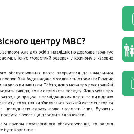
вісного центру МВС?
-записом. Але для осіб з інвалідністю держава гарантує
трах МВС існує «жорсткий резерв» у кожному з часових
ого обслуговування варто звернутися до начальника
з послуг. Вам буде надано можливість отримати Е-запис
, за якою ви завітали. Тобто, якщо мова про реєстраційні
оводить такі дії, то ви отримаєте послугу. Якщо мова про
тратор, що працює із посвідченнями водія, то ви відразу
іспиту, то як тільки з’являється вільний екзаменатор та
з інвалідністю одразу може складати іспит. Бувають
 послугу, а буває, що доводиться зачекати.
оїм правом позачергового обслуговування, то розділ
е бути корисним.