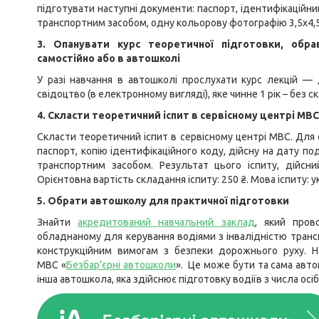
підготувати наступні документи: паспорт, ідентифікаційн
транспортним засобом, одну кольорову фотографію 3,5х4,5
3. Опанувати курс теоретичної підготовки, обра
самостійно або в автошколі
У разі навчання в автошколі прослухати курс лекцій 
свідоцтво (в електронному вигляді), яке чинне 1 рік – без 
4. Скласти теоретичний іспит в сервісному центрі МВС
Скласти теоретичний іспит в сервісному центрі МВС. Для 
паспорт, копію ідентифікаційного коду, дійсну на дату 
транспортним засобом. Результат цього іспиту, дійсн
Орієнтовна вартість складання іспиту: 250 ₴. Мова іспиту: у
5. Обрати автошколу для практичної підготовки
Знайти
акредитований навчальний заклад
, який пров
обладнаному для керування водіями з інвалідністю транс
конструкційним вимогам з безпеки дорожнього руху. Н
МВС «
Безбар’єрні автошколи
». Це може бути та сама авто
інша автошкола, яка здійснює підготовку водіїв з числа осіб