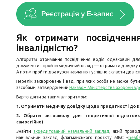
Як отримати посвідченн
інвалідністю?
Алгоритм отримання посвідчення водія однаковий для в
документи і пройти медичний огляд — отримати довідку 
А потім пройти два курси навчання і успішно скласти два іс
Перелік захворювань і вад, при яких особа не може бу
засобами, затверджений
Наказом Міністерства охорони здо
Варто діяти за таким алгоритмом:
1. Отримати медичну довідку щодо придатності до 
2. Обрати автошколу для теоретичної підготовк
самостійно)
Знайти
акредитований навчальний заклад
, який провод
навчальний заклад флагманського проєкту МВС «
Безб