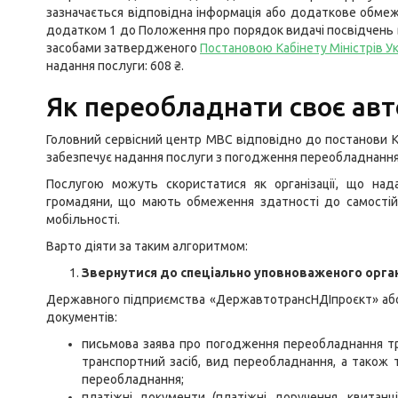
зазначається відповідна інформація або додаткове обмеж
додатком 1 до Положення про порядок видачі посвідчень 
засобами затвердженого
Постановою Кабінету Міністрів Ук
надання послуги: 608 ₴.
Як переобладнати своє авт
Головний сервісний центр МВС відповідно до постанови Ка
забезпечує надання послуги з погодження переобладнання 
Послугою можуть скористатися як організації, що нада
громадяни, що мають обмеження здатності до самостій
мобільності.
Варто діяти за таким алгоритмом:
Звернутися до спеціально уповноваженого орга
Державного підприємства «ДержавтотрансНДІпроєкт» або
документів:
письмова заява про погодження переобладнання тра
транспортний засіб, вид переобладнання, а також 
переобладнання;
платіжні документи (платіжні доручення, квитанці