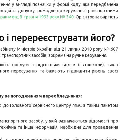
ення у вигляді позначки у формі коду, яка передбачена
водія та допуску громадян до керування транспортними
раїни від 8 травня 1993 року № 340
. Орієнтовна вартість
о і перереєструвати його?
бінету Міністрів України від 21 липня 2010 року № 607
транспортних засобів, зокрема на ручне керування.
ють послуги з підготовки водіїв (автошколи), так і
ного пересування та бажають підвищити рівень своєї
ну за погодженням переобладнання:
 до Головного сервісного центру МВС з таким пакетом
нспортного засобу, у якій зазначаються відомості про
технічна та інша інформація, необхідна для проведення
ї) з кодом проведеної операції або відміткою банку,