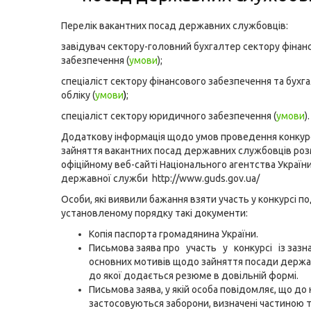
Перелік вакантних посад державних службовців:
завідувач сектору-головний бухгалтер сектору фінан
забезпечення (
умови
);
спеціаліст сектору фінансового забезпечення та бухг
обліку (
умови
)
;
спеціаліст сектору юридичного забезпечення (
умови
).
Додаткову інформація щодо умов проведення конкур
зайняття вакантних посад державних службовців роз
офіційному веб-сайті Національного агентства України
державної служби
http://www.guds.gov.ua/
Особи, які виявили бажання взяти участь у конкурсі п
установленому порядку такі документи:
Копія паспорта громадянина України.
Письмова заява про участь у конкурсі із зазн
основних мотивів щодо зайняття посади держа
до якої додається резюме в довільній формі.
Письмова заява, у якій особа повідомляє, що до 
застосовуються заборони, визначені
частиною 