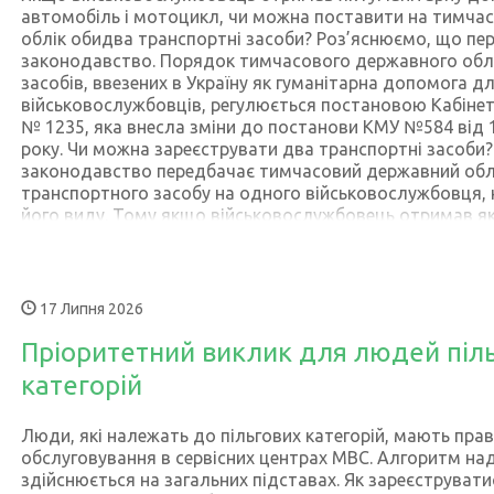
подякував за довіру Президенту України, Верховній Рад
автомобіль і мотоцикл, чи можна поставити на тимча
народним депутатам, які підтримали його кандидатур
облік обидва транспортні засоби? Роз’яснюємо, що пе
Вигівський висловив вдячність Ігорю Клименку, який 
законодавство. Порядок тимчасового державного обл
Міністерство внутрішніх справ з 2023 року. «Дякую Іго
засобів, ввезених в Україну як гуманітарна допомога д
роботу, яку він виконав на чолі Міністерства внутрішніх
військовослужбовців, регулюється постановою Кабінету
надзвичайно складний для держави час. Я добре знаю 
№ 1235, яка внесла зміни до постанови КМУ №584 від 
розумію масштаби та відповідальність роботи кожного
року. Чи можна зареєструвати два транспортні засоби? 
Попереду багато викликів, але Міністерство внутрішні
законодавство передбачає тимчасовий державний обл
працювати, виконуючи всі поставлені державою завдан
транспортного засобу на одного військовослужбовця, 
Іван Вигівський. Новий очільник МВС запевнив, що відо
його виду. Тому якщо військовослужбовець отримав як
забезпечуватиме безпеку громадян, підтримуватиме п
допомогу і автомобіль, і мотоцикл, поставити на тим
виконуватиме всі визначені державою функції в умовах
облік обидва транспортні засоби на одну особу немож
спираючись на професіоналізм особового складу та з
транспортний засіб на тимчасовий державний облік? 
всіх підрозділів системи МВС. Департамент комунікаці
послуги необхідно звернутися до будь-якого зручного 
17 Липня 2026
МВС та подати: заяву військовослужбовця – набувача 
засобу (друкується в сервісному центрі МВС за встано
Пріоритетний виклик для людей піл
паспорт з відміткою про реєстрацію місця проживання 
категорій
витяг про місце проживання); документ, що посвідчує 
військовослужбовця (військовий квиток, посвідчення о
що підтверджує проходження військової служби набува
Люди, які належать до пільгових категорій, мають прав
військової частини); акт приймання-передачі транспорт
обслуговування в сервісних центрах МВС. Алгоритм на
гуманітарною допомогою (згідно з додатком до пост
здійснюється на загальних підставах. Як зареєструвати