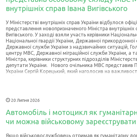
внутрішніх справ Івана Вигівського
У Міністерстві внутрішніх справ України відбулося офіц
представлення новопризначеного Міністра внутрішніх с
Вигівського. У заході взяли участь керівники Національно
Національної гвардії України, Державної прикордонної 
Державної служби України з надзвичайних ситуацій, Го
центру МВС, Державної міграційної служби України, а 
Міністра, керівники структурних підрозділів Міністерст
депутати України. Нового очільника МВС представив П
України Сергій Корецький, який наголосив на важливост
роботи Міністерства. «Верховна Рада України призначи
Вигівського Міністром внутрішніх справ України. Це лю
значний управлінський досвід, добре знає систему зсе
всі виклики, що сьогодні стоять перед відомством. З п
20 Липня 2026
повномасштабного вторгнення Міністерство внутрішніх
надзвичайно важливу місію – забезпечує правопорядок
Автомобіль і мотоцикл як гуманітар
громадян, бере участь у виконанні завдань на лінії фро
залишається одним із ключових елементів системи нац
чи можна військовому зареєструвати
безпеки», – зауважив Сергій Корецький. Під час предст
новопризначений Міністр внутрішніх справ України Іван
Якщо військовослужбовець отримав як гуманітарну д