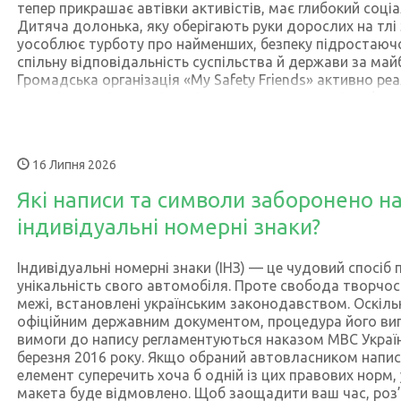
тепер прикрашає автівки активістів, має глибокий соціа
України; військовослужбовці, які проходять військову с
Дитяча долонька, яку оберігають руки дорослих на тлі
воєнного стану). Консультацію щодо послуг сервісних
уособлює турботу про найменших, безпеку підростаючо
отримати за телефоном (044) 290-19-88 або на сторінк
спільну відповідальність суспільства й держави за майб
сервісного центру МВС в Фейсбук та Інстаграм. Відповід
Громадська організація «My Safety Friends» активно реа
найпоширеніші питання та корисну інформацію черпайте
просвітницькі та соціальні проєкти, спрямовані на фо
безпечного середовища для малечі, популяризацію пр
також системну протидію булінгу та домашньому наси
іменний номерний знак MSF — це не просто індивідуаль
16 Липня 2026
для автомобіля. Це публічна маніфестація підтримки за
протидії булінгу та тих цінностей, які ми разом популя
Які написи та символи заборонено н
українському суспільстві. Саме з таких видимих щоден
наших дорогах і починаються великі суспільні зміни в к
індивідуальні номерні знаки?
Ігор Буранов, ідейний засновник ГО «Всеукраїнське обʼ
булінгу «Мої безпечні друзі». Індивідуальні номерні зн
Індивідуальні номерні знаки (ІНЗ) — це чудовий спосіб 
стали дієвим способом привернути увагу водіїв та піш
унікальність свого автомобіля. Проте свобода творчост
важливої теми дитячої безпеки. До цієї помітної ініціат
межі, встановлені українським законодавством. Оскіль
долучилися представники громадського сектору, відомі
офіційним державним документом, процедура його ви
артисти та лідери думок. Як замовити індивідуальний 
вимоги до напису регламентуються наказом МВС Україн
логотипом? Сервісні центри МВС Києва нагадують: зам
березня 2016 року. Якщо обраний автовласником напис
графічний елемент на індивідуальних номерних знаках 
елемент суперечить хоча б одній із цих правових норм,
виключно при особистому зверненні до будь-якого сер
макета буде відмовлено. Щоб заощадити ваш час, роз’