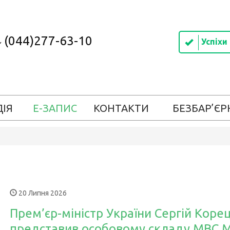
(044)277-63-10
Успіхи
ДІЯ
Е-ЗАПИС
КОНТАКТИ
БЕЗБАР’ЄР
20 Липня 2026
Прем’єр-міністр України Сергій Коре
представив особовому складу МВС М