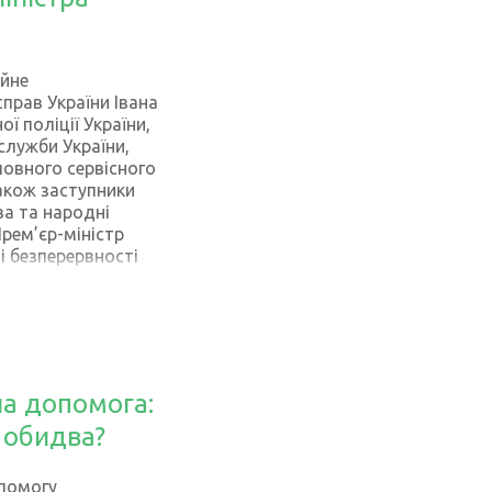
ійне
прав України Івана
ї поліції України,
служби України,
ловного сервісного
також заступники
ва та народні
рем’єр-міністр
і безперервності
ла Івана
дина, яка має
редини та розуміє
очатку
 справ виконує
, безпеку
на допомога:
нту та
іональної
 обидва?
авлення
 Вигівський
опомогу